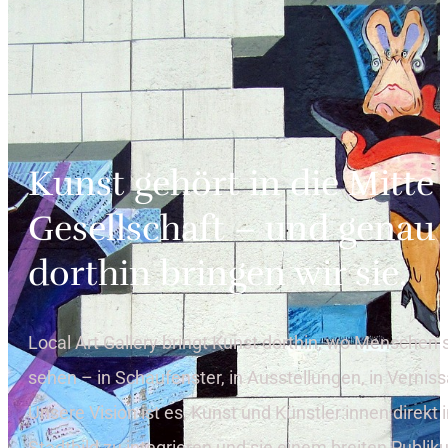
Kunst gehört in die Mitte 
Gesellschaft – und genau
dorthin bringen wir sie.
Local Art Gallery bringt Kunst dorthin, wo Menschen 
sehen – in Schaufenster, in Ausstellungen, in Vernis
Unsere Vision ist es, Kunst und Künstler:innen direkt 
Stadtbild zu integrieren und sie einem breiten Publi